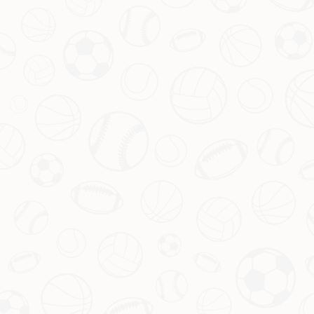
订阅我们的新
与我们一起发展您的业务