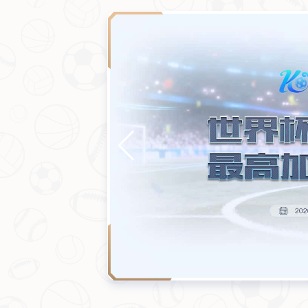
ayx爱游戏介绍
关于ayx爱游戏